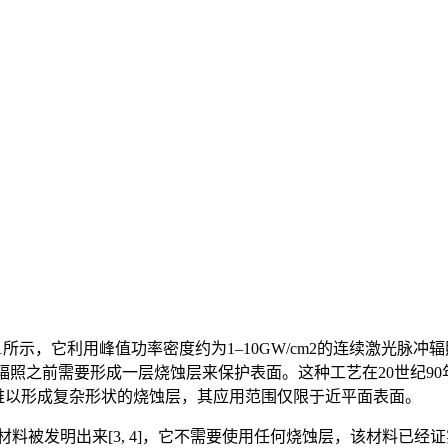
图1所示，它利用峰值功率密度约为1–10GW/cm2的连续激光脉
光辐照之前需要形成一层烧蚀层来保护表面。这种工艺在20世纪9
由于难以形成复杂形状的烧蚀层，其应用范围仅限于近平面表面。
材料被发明出来[3, 4]，它不需要使用任何烧蚀层，该材料已经证实