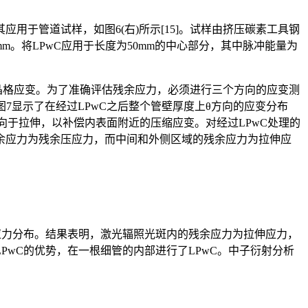
应用于管道试样，如图6(右)所示[15]。试样由挤压碳素工具钢
75mm。将LPwC应用于长度为50mm的中心部分，其中脉冲能量为
仪测量晶格应变。为了准确评估残余应力，必须进行三个方向的应变测
图7显示了在经过LPwC之后整个管壁厚度上θ方向的应变分布
趋向于拉伸，以补偿内表面附近的压缩应变。对经过LPwC处理的
近的残余应力为残余压应力，而中间和外侧区域的残余应力为拉伸应
应力分布。结果表明，激光辐照光斑内的残余应力为拉伸应力，
wC的优势，在一根细管的内部进行了LPwC。中子衍射分析