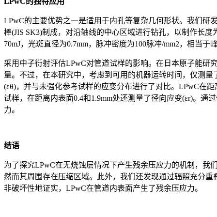
LPwC的独特应用
LPwC的主要优势之一是适用于内孔等复杂几何形状。我们研发了一
棒(JIS SK3)制成，对沿轴线的中心区域进行钻孔，以制作长度
70mJ，光斑直径为0.7mm，脉冲密度为100脉冲/mm2，相当于峰
采用中子衍射评估LPwC对管道试样的影响。在日本原子能研究开
量。不过，在本研究中，考虑到可用的机器运转时间，仅测量了贯
(εθ)，并与未强化参考试样的应变分布进行了对比。LPwC
试样，在距离内表面0.4和1.9mm处还测量了径向应变(εr
力。
结语
为了探究LPwC在无烧蚀层情况下产生残余压应力的机制，
然而其周围存在压缩区域。此外，我们还发现通过辐照充分重叠
非破坏性地证实，LPwC在管道内表面产生了残余压应力。