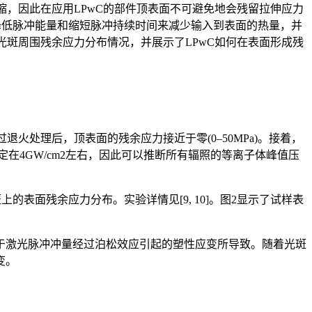
收缩，因此在应用LPwC的部件顶表面不可避免地会残留拉伸应力
通过降低脉冲能量和缩短脉冲持续时间来减少输入到表面的热量，并
光斑周围残余应力分布情况，并展示了LPwC如何在表面形成残
退火处理后，顶表面的残余应力接近于零(0–50MPa)。接着，
恒定在4GW/cm2左右，因此可以推断所有辐照的等离子体峰值压
光斑上的表面残余应力分布。实验详情见[9, 10]。图2显示了试样表
于激光脉冲冲量经过泊松效应引起的塑性应变所导致。随着光斑
变。