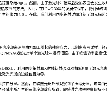
灵活追踪复杂结构[6]。然而，由于激光脉冲辐照后受热表面会发生
辐照热效应的方法。因此，在LPwC 30年的发展过程中，我们
的张力[4, 8]。在此，我们利用同步辐射详细介绍了激光辐照
通过炉内冷却来消除由机加工引起的残余应力，以制备参考试样。经过
调Q Nd:YAG激光对单个激光脉冲进行辐照。由于峰值功率密度
g-8的BL46XU，利用同步辐射和X射线衍射(XRD)精确测量了激光
此激光光斑的边缘位置为零。
着拉伸分量。然而，在辐照光斑外部观察到了压缩分量，这是由
直径减小所产生的三维冷却效应所致，即使激光功率密度保持不