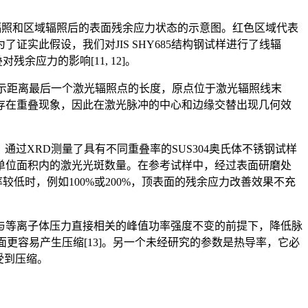
辐照和区域辐照后的表面残余应力状态的示意图。红色区域代表
实此假设，我们对JIS SHY685结构钢试样进行了线辐
残余应力的影响[11, 12]。
轴表示距离最后一个激光辐照点的长度，原点位于激光辐照线末
不存在重叠现象，因此在激光脉冲的中心和边缘交替出现几何效
通过XRD测量了具有不同重叠率的SUS304奥氏体不锈钢试样
度，即单位面积内的激光光斑数量。在参考试样中，经过表面研磨处
低时，例如100%或200%，顶表面的残余应力改善效果不充
与等离子体压力直接相关的峰值功率强度不变的前提下，降低脉
面更容易产生压缩[13]。另一个未经研究的参数是热导率，它必
受到压缩。