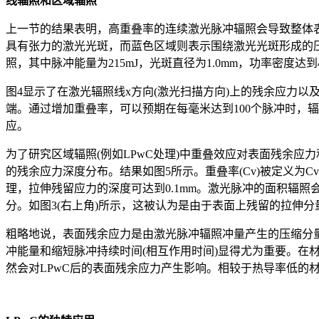
线辐照和区域辐照
上一节的结果表明，高重叠率的连续激光脉冲辐照会导致整体表
具有张力的激光光斑，而蓝色区域则表示围绕激光光斑形成的压缩
照，其中脉冲能量为215mJ，光斑直径为1.0mm，功率密度达到4G
图4显示了在激光辐照线x方向(激光扫描方向)上的残余应力以
端。通过增加重叠率，可以预期在每毫米达到100个脉冲时，
应。
为了研究区域辐照(例如LPwC处理)中重叠效应对表面残余应力
的残余应力深度分布。结果如图5所示。重叠率(Cv)被定义为C
理，拉伸残留应力的深度可达到0.1mm。激光脉冲的面积辐照
分。如图3(右上角)所示，这被认为是由于表面上残留的拉伸
粗略地说，表面残余应力是由激光脉冲辐照冲量产生的压缩分
冲能量和缩短脉冲持续时间(相互作用时间)显得尤为重要。在材
然会对LPwC后的表面残余应力产生影响。相较于热导率低的材