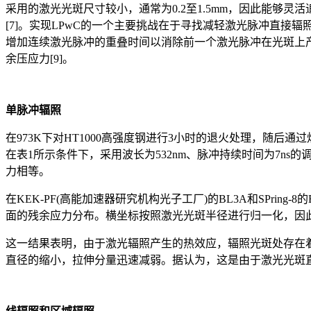
采用的激光光斑尺寸较小，通常为0.2至1.5mm，因此能够
[7]。实现LPwC的一个主要挑战在于寻找减轻激光脉冲直接
增加连续激光脉冲的重叠时间以消除前一个激光脉冲在光斑上产生
余压应力[9]。
单脉冲辐照
在973K下对HT1000高强度钢进行3小时的退火处理，随后
在表1所示条件下，采用波长为532nm、脉冲持续时间为7ns的
力相等。
在KEK-PF(高能加速器研究机构光子工厂)的BL3A和SPrin
面的残余应力分布。横坐标按照激光光斑半径进行归一化，因
这一结果表明，由于激光辐照产生的热效应，辐照光斑处存在
直径的缩小，拉伸分量迅速减弱。据认为，这是由于激光光斑