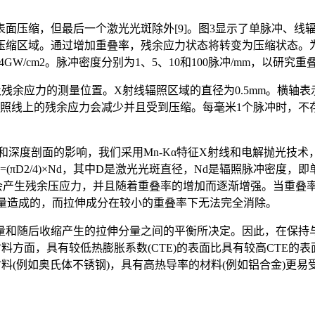
面压缩，但最后一个激光光斑除外[9]。图3显示了单脉冲、线
区域。通过增加重叠率，残余应力状态将转变为压缩状态。为了证
W/cm2。脉冲密度分别为1、5、10和100脉冲/mm，以研究重叠对
及残余应力的测量位置。X射线辐照区域的直径为0.5mm。横
辐照线上的残余应力会减少并且受到压缩。每毫米1个脉冲时，
和深度剖面的影响，我们采用Mn-Kα特征X射线和电解抛光技术，
v=(πD2/4)×Nd，其中D是激光光斑直径，Nd是辐照脉冲密
会产生残余压应力，并且随着重叠率的增加而逐渐增强。当重叠率较
分量造成的，而拉伸成分在较小的重叠率下无法完全消除。
量和随后收缩产生的拉伸分量之间的平衡所决定。因此，在保持
料方面，具有较低热膨胀系数(CTE)的表面比具有较高CTE的表
料(例如奥氏体不锈钢)，具有高热导率的材料(例如铝合金)更易