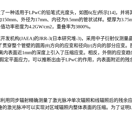
种适用于LPwC的铅笔式光度头，如图6(左)所示[14]，并将其
为150mm、外径为17mm、内径为9.5mm的管状试样。壁厚为3.
值功率密度为4.2GW/cm2，重叠率为3800%。
发机构(JAEA)的JRR-3(日本研究堆-3)，采用中子衍射
穿整个管壁的圆周(θ)方向的应变和径向(r)方向的部分应变。
在距离内表面近1mm的深度上引入了压缩应变。相反，外侧的应变
)。通过假定平面应力，可以推断出由于LPwC的作用，内表面附
我们利用同步辐射精确测量了激光脉冲单次辐照和线辐照后的残余
的激光脉冲可以实现对区域辐照内整体表面的压缩。为了证明LP