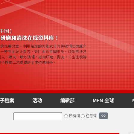
子档案
活动
编辑部
MFN 全球
所有词
任意词
GO